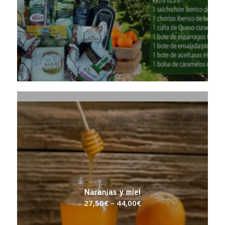
Naranjas y mermelada de naranja
24,00
€
–
41,00
€
Naranjas y miel
27,50
€
–
44,00
€