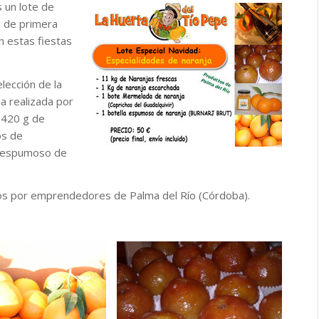
 un lote de
a de primera
n estas fiestas
lección de la
a realizada por
 420 g de
os de
er espumoso de
os por emprendedores de Palma del Río (Córdoba).