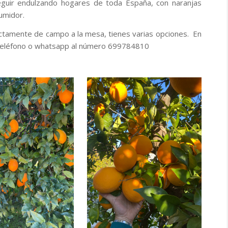
guir endulzando hogares de toda España, con naranjas
sumidor.
ctamente de campo a la mesa, tienes varias opciones. En
 teléfono o whatsapp al número 699784810