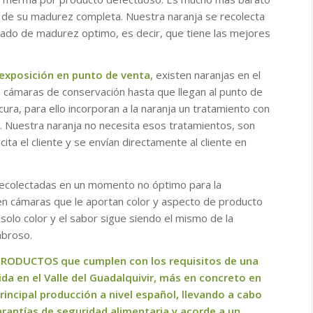
s de su madurez completa. Nuestra naranja se recolecta
ado de madurez optimo, es decir, que tiene las mejores
exposición en punto de venta
, existen naranjas en el
 cámaras de conservación hasta que llegan al punto de
cura, para ello incorporan a la naranja un tratamiento con
llo. Nuestra naranja no necesita esos tratamientos, son
ita el cliente y se envían directamente al cliente en
recolectadas en un momento no óptimo para la
en cámaras que le aportan color y aspecto de producto
solo color y el sabor sigue siendo el mismo de la
abroso.
PRODUCTOS que cumplen con los requisitos de una
da en el Valle del Guadalquivir, más en concreto en
rincipal producción a nivel español, llevando a cabo
antías de seguridad alimentaria y acorde a un