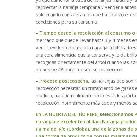
recolectar la naranja temprana y venderla ante
solo cuando consideramos que ha alcanzo el est
condiciones para su consumo.
–
Tiempo desde la recolección al consumo o 
mercado que puede llevar hasta 3 y 4 meses en
venta, evidentemente a la naranja la faltará fres
una cera alimenticia que la conserva y le da bri
recogidas directamente del árbol cuando las solic
menos de 48 horas desde su recolección.
–
Proceso postcosecha,
las naranjas que son 
recolección necesitan un tratamiento de gases 
maduro, aunque realmente no lo está, le aporta 
recolección, normalmente más acido y menos s
En LA HUERTA DEL TÍO PEPE, seleccionamos 
naranja de excelente calidad: Naranja produci
Palma del Río (Córdoba), una de la zonas de p
una forma de producción con las máximas gar