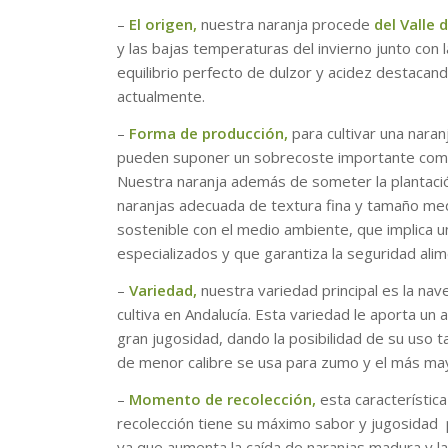
–
El origen,
nuestra naranja procede
del Valle 
y las bajas temperaturas del invierno junto con l
equilibrio perfecto de dulzor y acidez destaca
actualmente.
–
Forma de producción,
para cultivar una naran
pueden suponer un sobrecoste importante como 
Nuestra naranja además de someter la plantació
naranjas adecuada de textura fina y tamaño medi
sostenible con el medio ambiente, que implica un
especializados y que garantiza la seguridad alim
–
Variedad,
nuestra variedad principal es la nave
cultiva en Andalucía. Esta variedad le aporta un
gran jugosidad, dando la posibilidad de su uso
de menor calibre se usa para zumo y el más ma
–
Momento de recolección,
esta característic
recolección tiene su máximo sabor y jugosidad 
ya que aumenta la caída de naranjas madura y 