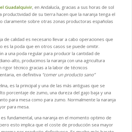
del Guadalquivir
, en Andalucía, gracias a sus horas de sol
a productividad de su tierra hacen que la naranja tenga el
ndo claramente sobre otras zonas productoras españolas
ja de calidad es necesario llevar a cabo operaciones que
es la poda que en otros casos se puede omitir.
n a una poda regular para producir la cantidad de
ano-alto, producimos la naranja con una agricultura
 rigor técnico gracias a la labor de técnicos
entaria, en definitiva
“comer un producto sano”
lina, es la principal y una de las más antiguas que se
 alto porcentaje de zumo, una dureza del gajo baja y una
 tanto para mesa como para zumo. Normalmente la naranja
yor para mesa.
a es fundamental, una naranja en el momento optimo de
pero esto implica que el coste de producción sea mayor
la merma por producto defectuoso. Es mucho más barato