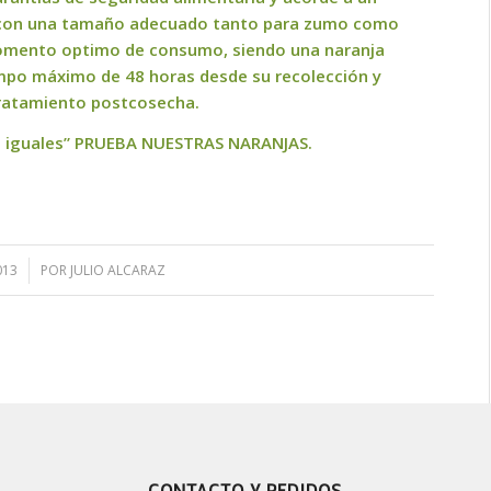
na con una tamaño adecuado tanto para zumo como
omento optimo de consumo, siendo una naranja
empo máximo de 48 horas desde su recolección y
tratamiento postcosecha.
on iguales” PRUEBA NUESTRAS NARANJAS.
013
POR
JULIO ALCARAZ
CONTACTO Y PEDIDOS