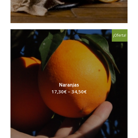
¡Oferta!
Naranjas
17,30
€
–
34,50
€